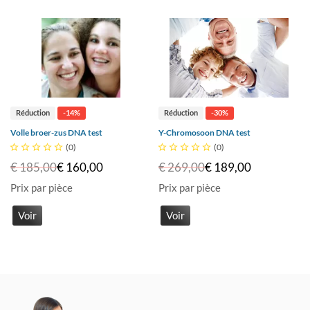
Réduction
-14%
Réduction
-30%
Volle broer-zus DNA test
Y-Chromosoon DNA test





(0)





(0)
€ 185,00
€ 160,00
€ 269,00
€ 189,00
Prix par pièce
Prix par pièce
Voir
Voir