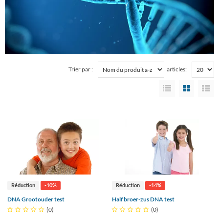
Trier par :
articles:
Réduction
-10%
Réduction
-14%
DNA Grootouder test
Half broer-zus DNA test





(0)





(0)